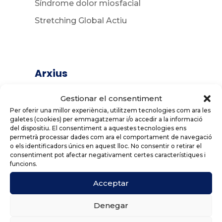
Síndrome dolor miosfacial
Stretching Global Actiu
Arxius
juliol 2023
Gestionar el consentiment
juny 2023
Per oferir una millor experiència, utilitzem tecnologies com ara les
galetes (cookies) per emmagatzemar i/o accedir a la informació
maig 2023
del dispositiu. El consentiment a aquestes tecnologies ens
permetrà processar dades com ara el comportament de navegació
abril 2023
o els identificadors únics en aquest lloc. No consentir o retirar el
consentiment pot afectar negativament certes característiques i
març 2023
funcions.
febrer 2023
Acceptar
gener 2023
Denegar
desembre 2022